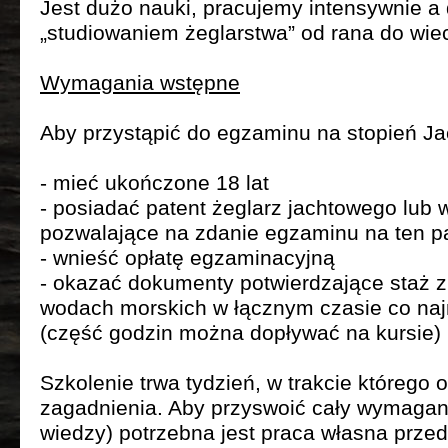
Jest dużo nauki, pracujemy intensywnie a 
„studiowaniem żeglarstwa” od rana do wie
Wymagania wstępne
Aby przystąpić do egzaminu na stopień Ja
- mieć ukończone 18 lat
- posiadać patent żeglarz jachtowego lub 
pozwalające na zdanie egzaminu na ten p
- wnieść opłatę egzaminacyjną
- okazać dokumenty potwierdzające staż z
wodach morskich w łącznym czasie co naj
(część godzin można dopływać na kursie)
Szkolenie trwa tydzień, w trakcie któreg
zagadnienia. Aby przyswoić cały wymagan
wiedzy) potrzebna jest praca własna prze