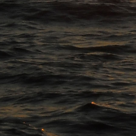
🛠️ Registro no
67 bet
: passo 1, clique em “Registrar”; passo 2, preencha seus dados; passo 3, 
quiser.
🎯 Quer saber como começar no
22 bet
? É só se cadastrar, confirmar seu e-mail e fazer login. 
🌟 No
9g bet
, você não apenas se cadastra, você ganha! Após preencher o formulário de regi
total.
🕹️ Cadastro e login no
1x bet
levam menos de 3 minutos — e te garantem US0 de bônus! Use esse
🧧 No
bet 10
, novos jogadores têm tratamento VIP. Cadastre-se, ative sua conta e faça login p
🚨 Não perca tempo! Vá ao site do
70 bet
, clique em "Registrar", crie sua conta, faça login e 
📲 Acesse o
2h bet
pelo celular ou computador, clique em registrar, preencha o formulário, faça
🎁 Você se registra, faz login e o
9r bet
te recompensa com um bônus inicial de US0. Use esse sal
🪙 Com o
16 bet
, o registro é seu primeiro passo para ganhar. Após ativar a conta e fazer login,
🧩 A inscrição no
81 bet
é tão simples quanto clicar em "Registrar". Depois disso, é só logar e ap
🔥 O
7 bet
oferece um bônus incrível de US0 para novos usuários! Basta criar sua conta, entrar 
🧑‍💻 Faça parte da comunidade
5u bet
! Registre-se, acesse sua conta e receba US0 de boas-vi
🤑 Cadastre-se e entre no
6k bet
com um bônus de US0 totalmente grátis. Jogue nos slots, rolet
📥 Seu bônus de boas-vindas já está esperando por você! Basta se registrar no
mg bet
, fazer l
🌐 Com uma conta no
b1 bet
, você acessa jogos incríveis e ainda recebe um bônus exclusivo. C
🎯 Chegue chegando no
5h bet
! Cadastre-se com seus dados reais, ative sua conta e faça lo
nada!
🔐 Segurança, agilidade e bônus: tudo no
je bet
começa com um simples cadastro. Após preencher 
plataforma e ganhar confiança!
💻 O registro no
joya
é 100% digital. Após preencher seus dados e ativar a conta por e-mail, en
✍️ O passo a passo é simples: vá até o site oficial do
hopa
, clique em "Registrar", insira suas 
🚀 Novo no
nomini
? Crie sua conta em minutos, ative por e-mail e entre usando login e senha
🧨 O início perfeito existe: é no
lsbet
! Faça o cadastro, acesse sua conta e jogue com US0 de bô
🧾 Cadastro fácil, acesso imediato e bônus garantido. No
1xbit
, novos usuários recebem US0 grát
🤑 Começar nunca foi tão lucrativo! Ao se cadastrar no
platin
e fazer login, você já garante US0
💡 O
icebet
valoriza quem está chegando agora! Após criar sua conta e fazer login, o site liber
🛎️ Comece com vantagem! Registre-se no
rant
, confirme sua conta e entre com seus dados. Voc
início.
🎁 Novos usuários têm tratamento especial no
betus
. Basta se cadastrar, entrar com seu login
📱 Com poucos cliques no seu celular ou computador, você cria sua conta no
betgo
, acessa com
🧠 Use sua inteligência e comece ganhando! Crie uma conta no
31bet
, acesse com segurança e
🥇 Quer jogar como um campeão? Cadastre-se no
slingo
, faça login e receba um bônus de bo
🔄 O
flush
oferece uma experiência completa: cadastro simples, login seguro e bônus instantâ
🎲 Crie sua conta no
ice36
e tenha acesso imediato a US0 em bônus. Faça login após o cadastro e
🌟 Seja bem-vindo ao
weiss
! O processo de inscrição é rápido e prático. Após fazer login, v