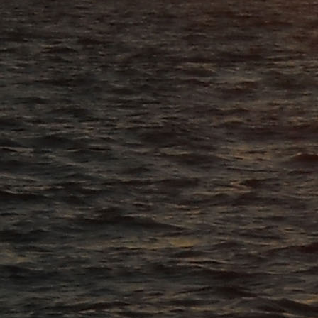
🎯 Quer começar apostando sem arriscar do seu bolso? Com o
um bet
, você ganha US0 de boas-
a emoção de ganhar usando apenas o bônus! O seu momento de sorte começa aqui.
🤑 O
29 bet
está dando um presente imperdível: US0 de bônus para novos usuários! É isso mesmo
cassino e aproveite cada rodada com mais chances de vitória. Não fique de fora!
🎉 A sorte bateu à sua porta! Cadastre-se no
5s bet
e receba US0 grátis para começar sua aven
diversos jogos. Chegou sua vez de jogar como profissional e faturar alto!
💎 Quer viver a emoção dos grandes cassinos sem sair de casa? O
ck bet
te dá US0 de crédito 
cassino online tem de melhor. Comece com vantagem — jogue agora!
⚡ Novato no
pg bet
? Você já começa ganhando: são 100 dólares de bônus só por se cadastrar! 
os jogos e conquistar grandes prêmios. Vem pro
pg bet
!
🌟 No
ea bet
, todo novo usuário é VIP! Faça seu cadastro hoje mesmo e receba US0 em bônus 
chances reais de lucro. Comece com força total!
🚀 Começar no
23 bet
é fácil! Basta acessar o site, clicar em “Registrar” e preencher seus da
vindas de US0! Não perca tempo — seu cassino favorito está a apenas alguns cliques.
🎉 Cadastre-se no
bl bet
em menos de 2 minutos! É rápido, seguro e você ainda recebe US0 gráti
emocionantes e prêmios reais esperam por você!
📝 Para criar sua conta no
3l bet
, acesse o site oficial, clique em "Registrar" e insira suas in
exclusivo de boas-vindas de até US0!
🧾 Não sabe como começar? É simples: registre-se no
2a bet
com seus dados pessoais, confirme
sorte começa aqui!
🛎️ O
p7 bet
facilita seu acesso ao mundo dos cassinos online. Cadastre-se em poucos passos,
vantagem desde o primeiro dia!
🎁 O primeiro passo para ganhar é se cadastrar! Acesse o
888 bet
, clique em “Registrar”, comp
direito!
✅ Registro simples, login rápido e bônus generoso de US0 — esse é o
707 bet
! Basta criar sua
jogos do mercado.
🤑 Comece agora mesmo no
361 bet
! Crie sua conta com facilidade, acesse com seu login e se
começando!
🧠 Com apenas alguns cliques, você se cadastra no
bet 29
, faz login e já pode aproveitar um 
🎲 Pronto para jogar? Cadastre-se no
700 bet
com seus dados básicos, confirme a conta por e-ma
🔐 Para jogar no
161 bet
, comece com um simples registro: clique em "Registrar", preencha os 
de boas-vindas para curtir os jogos à vontade!
🧭 Não sabe por onde começar? Acesse o site do
bet 777
, clique em "Registrar", insira seus 
exclusivo para novos jogadores!
✨ Criar uma conta no
up bet
é fácil e vale muito a pena! Você só precisa preencher seus dados,
Aproveite!
💸 Dê seus primeiros passos no
58 bet
com segurança: cadastre-se, ative a conta e entre com 
jogos online!
🎮 O processo é simples: registro rápido, login eficiente e bônus garantido de US0. Entre no
nn 