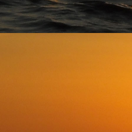
📩 Registre-se no site do
bet9
, confirme o e-mail, faça login e libere US0 grátis para jogos. Um
🤑 Está esperando o quê? Cadastre-se no
rabona
e, assim que fizer login, receba automaticam
🎉 Começar com vantagem é só no
ibet
. Faça seu cadastro, entre na plataforma com login e s
🎰 No
starda
, o registro é simples e recompensa você! Após o login, o bônus de US0 é liberado
🖱️ Basta clicar em "Registrar", preencher seus dados e confirmar sua conta. Com o login feito, o
💳 Quer começar jogando sem investir? Registre-se no
bongo
, entre na sua conta e receba um 
💼 Quer apostar com saldo extra? Cadastre-se no
snatch
, faça login e libere US0 em bônus d
⚡ Em poucos minutos você se registra, faz login e recebe US0 no
10bet
. Um empurrão inicial in
🔓 Desbloqueie seu bônus agora! Cadastre-se no
daddy
, entre com suas credenciais e ganhe a
🛫 Sua jornada começa com um presente: US0 de bônus no
metal
! Cadastre-se, faça login e c
🎮 Quer jogar slots, blackjack e roleta com bônus? O
zepbet
oferece US0 grátis para novos joga
🌈 Uma nova chance de ganhar está a um clique. Registre-se no
drip
, acesse sua conta e receba
🧨 Comece com tudo! Crie sua conta no
gama
, faça login e ganhe US0 em bônus grátis. A melho
💳 Quer começar jogando sem investir? Registre-se no
drake
, entre na sua conta e receba um b
💼 Quer apostar com saldo extra? Cadastre-se no
verde
, faça login e libere US0 em bônus de
⚡ Em poucos minutos você se registra, faz login e recebe US0 no
shazam
. Um empurrão inicial
🔓 Desbloqueie seu bônus agora! Cadastre-se no
wish
, entre com suas credenciais e ganhe au
🛫 Sua jornada começa com um presente: US0 de bônus no
thor
! Cadastre-se, faça login e com